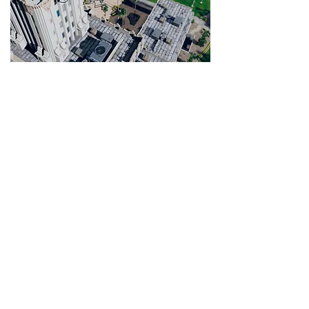
Supergashbell
Canale:
youtube.com/user/supergashbell
Il mio PC: kit.com/supergashbell
Contatto: Giulio Tedesco
E-mail:
giulio.tedesco96@gmail.com